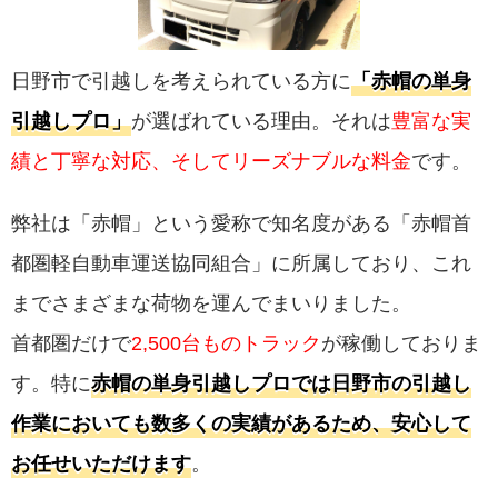
日野市で引越しを考えられている方に
「赤帽の単身
引越しプロ」
が選ばれている理由。それは
豊富な実
績と丁寧な対応、そしてリーズナブルな料金
です。
弊社は「赤帽」という愛称で知名度がある「赤帽首
都圏軽自動車運送協同組合」に所属しており、これ
までさまざまな荷物を運んでまいりました。
首都圏だけで
2,500台ものトラック
が稼働しておりま
す。特に
赤帽の単身引越しプロでは日野市の引越し
作業においても数多くの実績があるため、安心して
お任せいただけます
。