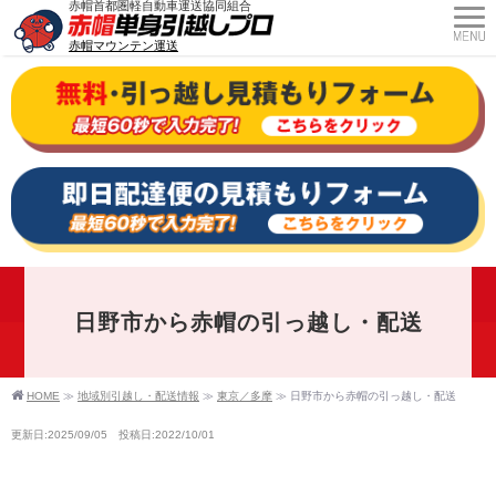
赤帽首都圏軽自動車運送協同組合
赤帽マウンテン運送
日野市から赤帽の引っ越し・配送
HOME
≫
地域別引越し・配送情報
≫
東京／多摩
≫
日野市から赤帽の引っ越し・配送
更新日:2025/09/05 投稿日:2022/10/01