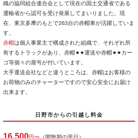
織の協同組合連合会として現在の国土交通省である
運輸省から認可を受け発展してまいりました。現
在、東京多摩のもとで263台の赤帽車が活躍していま
す。
赤帽
は個人事業主で構成された組織で、それぞれ所
有するトラックがあり、赤帽⚫︎⚫︎運送や赤帽⚫︎⚫︎カー
ゴ等個々の屋号が付いています。
大手運送会社などと違うところは、赤帽はお客様の
お荷物のみのチャーターですので安心安全にお届け
出来ます。
日野市からの引越し料金
16,500
円〜
（閑散期の平日）