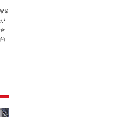
配業
徴が
場合
倒的