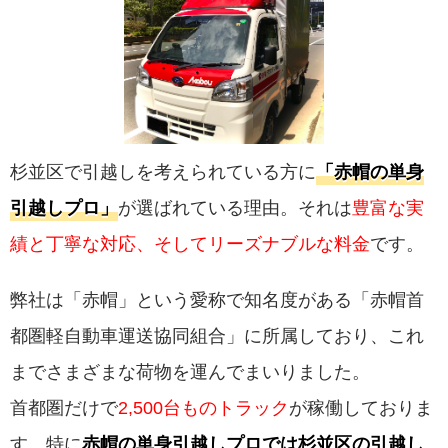
杉並区で引越しを考えられている方に
「赤帽の単身
引越しプロ」
が選ばれている理由。それは
豊富な実
績と丁寧な対応、そしてリーズナブルな料金
です。
弊社は「赤帽」という愛称で知名度がある「赤帽首
都圏軽自動車運送協同組合」に所属しており、これ
までさまざまな荷物を運んでまいりました。
首都圏だけで
2,500台ものトラック
が稼働しておりま
す。特に
赤帽の単身引越しプロでは杉並区の引越し