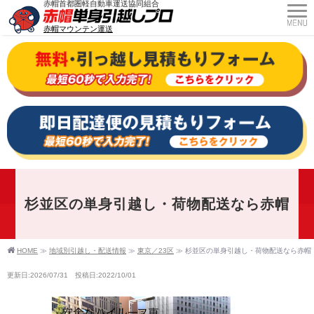
赤帽首都圏軽自動車運送協同組合
赤帽マウンテン運送
杉並区の単身引越し・荷物配送なら赤帽
HOME
≫
地域別引越し・配送情報
≫
東京／23区
≫
杉並区の単身引越し・荷物配送なら赤帽
更新日:2026/07/31 投稿日:2022/10/01