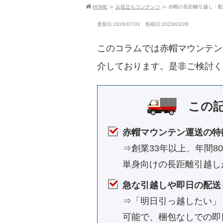
HOME
≫
お役立ちコンテンツ
≫
赤帽の長距離引越し・配
更新日:2026/07/31 投稿日:2023/03/28
このコラムでは赤帽マウンテン
介しております。是非ご検討く
この
赤帽マウンテン運送の特
⇒創業33年以上、年間
単身向けの長距離引越し
急な引越しや即日の配送
⇒「明日引っ越したい」
可能で、梱包なしでの即