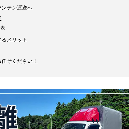
ウンテン運送へ
安
金表
するメリット
お任せください！