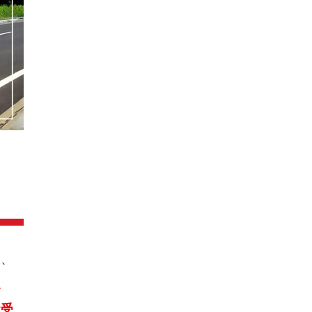
は、
送
お受